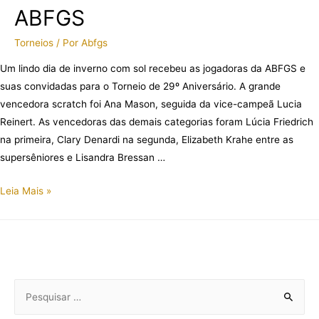
ABFGS
a
d
Torneios
/ Por
Abfgs
e
,
Um lindo dia de inverno com sol recebeu as jogadoras da ABFGS e
P
suas convidadas para o Torneio de 29º Aniversário. A grande
r
vencedora scratch foi Ana Mason, seguida da vice-campeã Lucia
e
Reinert. As vencedoras das demais categorias foram Lúcia Friedrich
m
na primeira, Clary Denardi na segunda, Elizabeth Krahe entre as
i
supersêniores e Lisandra Bressan …
a
T
Leia Mais »
ç
o
ã
r
o
n
e
e
C
i
o
P
o
p
e
2
a