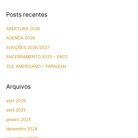
s
9
s
q
Posts recentes
º
d
u
A
o
i
ABERTURA 2026
n
X
s
i
X
AGENDA 2026
v
I
a
ELEIÇÕES 2026/2027
e
V
r
ENCERRAMENTO 2025 – PACC
r
S
p
SUL AMERICANO – PARAGUAI
s
u
o
á
l
r
r
a
Arquivos
:
i
m
o
e
abril 2026
d
r
abril 2025
a
i
janeiro 2025
A
c
dezembro 2024
B
a
F
n