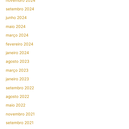
novembro 2024
G
o
setembro 2024
S
D
junho 2024
a
maio 2024
m
março 2024
a
s
fevereiro 2024
S
janeiro 2024
ê
agosto 2023
n
março 2023
i
o
janeiro 2023
r
setembro 2022
d
agosto 2022
e
maio 2022
G
novembro 2021
o
l
setembro 2021